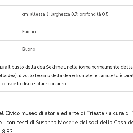
cm; altezza 1; larghezza 0,7; profondità 0,5
Faience
Buono
igura il busto della dea Sekhmet, nella forma normalmente detta 
lla dea): il volto leonino della dea è frontale, e l'amuleto è car
il consueto disco solare con ureo.
el Civico museo di storia ed arte di Trieste / a cura di
o ; con testi di Susanna Moser e dei soci della Casa del
 8.33