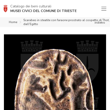
Catalogo dei beni culturali
MUSEI CIVICI DEL COMUNE DI TRIESTE
Scarabeo in steatite con faraone prostrato al cospetto di Thot,
Home
indietro
dall'Egitto