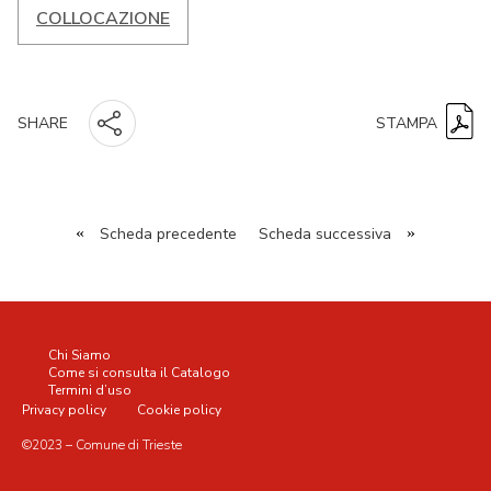
COLLOCAZIONE
STAMPA
SHARE
«
Scheda precedente
Scheda successiva
»
Chi Siamo
Come si consulta il Catalogo
Termini d’uso
Privacy policy
Cookie policy
©2023 – Comune di Trieste