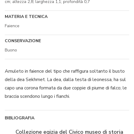
cm; altezza 2,8; larghezza 1,1; profondità 0,7
MATERIA E TECNICA
Faience
CONSERVAZIONE
Buono
Amuleto in faience del tipo che raffigura soltanto il busto
della dea Sekhmet. La dea, dalla testa di leonessa, ha sul
capo una corona formata da due coppie di piume di falco; le
braccia scendono lungo i fianchi.
BIBLIOGRAFIA
Collezione egizia del Civico museo di storia