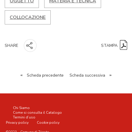
OGGETTO
MATERIA E TECNICA
COLLOCAZIONE
STAMPA
SHARE
«
Scheda precedente
Scheda successiva
»
Chi Siamo
Come si consulta il Catalogo
Termini d’uso
Privacy policy
Cookie policy
©2023 – Comune di Trieste