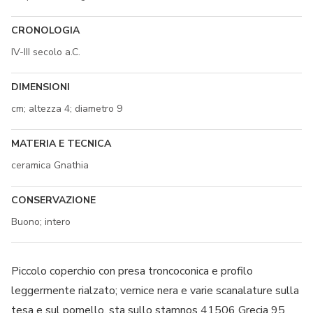
CRONOLOGIA
IV-III secolo a.C.
DIMENSIONI
cm; altezza 4; diametro 9
MATERIA E TECNICA
ceramica Gnathia
CONSERVAZIONE
Buono; intero
Piccolo coperchio con presa troncoconica e profilo
leggermente rialzato; vernice nera e varie scanalature sulla
tesa e sul pomello, sta sullo stamnos 41506 Grecia 95