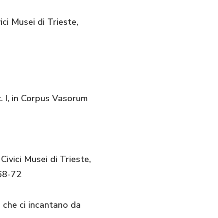
ci Musei di Trieste,
c. I, in Corpus Vasorum
ivici Musei di Trieste,
 68-72
 che ci incantano da