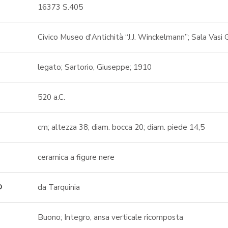
16373 S.405
Civico Museo d'Antichità “J.J. Winckelmann”; Sala Vasi G
legato; Sartorio, Giuseppe; 1910
520 a.C.
cm; altezza 38; diam. bocca 20; diam. piede 14,5
ceramica a figure nere
da Tarquinia
O
Buono; Integro, ansa verticale ricomposta