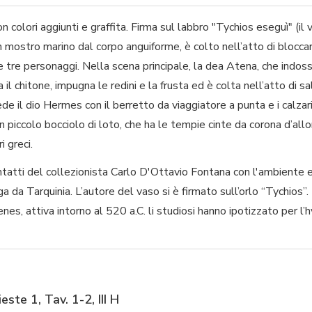
on colori aggiunti e graffita. Firma sul labbro "Tychios eseguì" (il 
 un mostro marino dal corpo anguiforme, è colto nell’atto di bloccar
 tre personaggi. Nella scena principale, la dea Atena, che indoss
il chitone, impugna le redini e la frusta ed è colta nell’atto di sa
vede il dio Hermes con il berretto da viaggiatore a punta e i calzari 
n piccolo bocciolo di loto, che ha le tempie cinte da corona d’al
i greci.
 contatti del collezionista Carlo D'Ottavio Fontana con l'ambiente
ga da Tarquinia. L’autore del vaso si è firmato sull’orlo “Tychios”. 
nes, attiva intorno al 520 a.C. li studiosi hanno ipotizzato per l
este 1, Tav. 1-2, III H