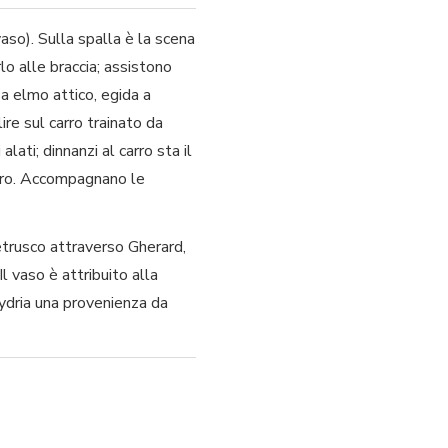
vaso). Sulla spalla è la scena
lo alle braccia; assistono
a elmo attico, egida a
lire sul carro trainato da
alati; dinnanzi al carro sta il
loro. Accompagnano le
 etrusco attraverso Gherard,
Il vaso è attribuito alla
’hydria una provenienza da