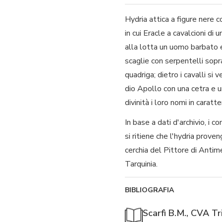
Hydria attica a figure nere c
in cui Eracle a cavalcioni di
alla lotta un uomo barbato e
scaglie con serpentelli sopra 
quadriga; dietro i cavalli si 
dio Apollo con una cetra e u
divinità i loro nomi in caratter
In base a dati d'archivio, i
si ritiene che l'hydria proven
cerchia del Pittore di Antime
Tarquinia.
BIBLIOGRAFIA
Scarfì B.M., CVA Tri