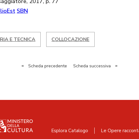
 saggiatore, 2017, p. 77
lioEst
SBN
RIA E TECNICA
COLLOCAZIONE
«
Scheda precedente
Scheda successiva
»
Esplora Catalogo
Le Opere raccont