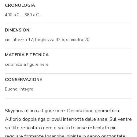
CRONOLOGIA
400 a.C. - 380 a.C.
DIMENSIONI
cm; altezza 17; larghezza 32,5; diametro 20
MATERIA E TECNICA
ceramica a figure nere
CONSERVAZIONE
Buono; Integro
Skyphos attico a figure nere. Decorazione geometrica.
All'orlo doppia riga di ovuli interrotta dalle anse. Sul ventre
sottile reticolato nero e sotto le anse reticolato più
regolare formante losanghe, dipinte in senso orizzontale,