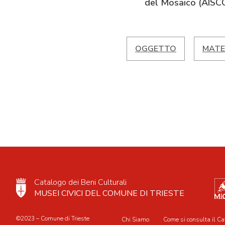
del Mosaico (AISC
OGGETTO
MATE
Catalogo dei Beni Culturali
MUSEI CIVICI DEL COMUNE DI TRIESTE
©2023 – Comune di Trieste
Chi Siamo
Come si consulta il Ca