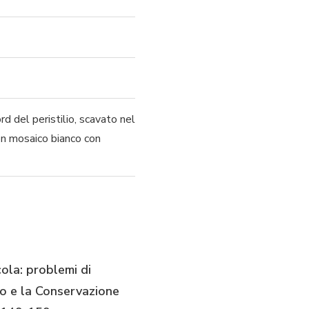
d del peristilio, scavato nel
on mosaico bianco con
cola: problemi di
io e la Conservazione