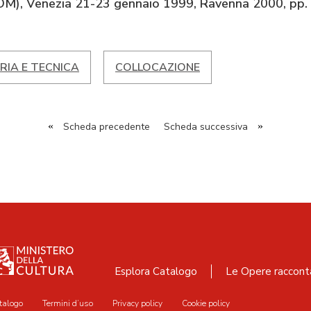
OM), Venezia 21-23 gennaio 1999, Ravenna 2000, pp.
RIA E TECNICA
COLLOCAZIONE
«
Scheda precedente
Scheda successiva
»
Esplora Catalogo
Le Opere raccont
talogo
Termini d’uso
Privacy policy
Cookie policy