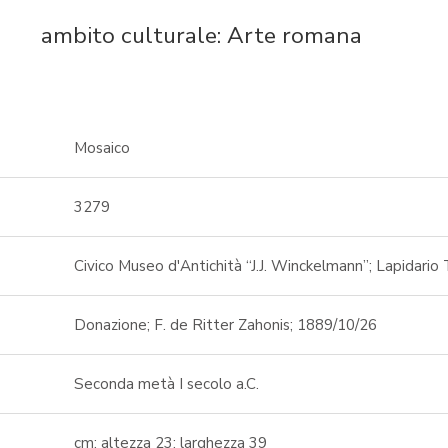
ambito culturale: Arte romana
Mosaico
3279
Civico Museo d'Antichità “J.J. Winckelmann”; Lapidario
Donazione; F. de Ritter Zahonis; 1889/10/26
Seconda metà I secolo a.C.
cm; altezza 23; larghezza 39