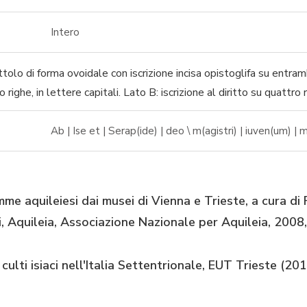
Intero
tolo di forma ovoidale con iscrizione incisa opistoglifa su entram
o righe, in lettere capitali. Lato B: iscrizione al diritto su quattro r
Ab | Ise et | Serap(ide) | deo \ m(agistri) | iuven(um) | mag
mme aquileiesi dai musei di Vienna e Trieste, a cura di F
, Aquileia, Associazione Nazionale per Aquileia, 2008,
 culti isiaci nell'Italia Settentrionale, EUT Trieste (2