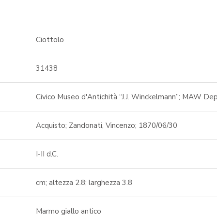
Ciottolo
31438
Civico Museo d'Antichità “J.J. Winckelmann”; MAW De
Acquisto; Zandonati, Vincenzo; 1870/06/30
I-II d.C.
cm; altezza 2.8; larghezza 3.8
Marmo giallo antico