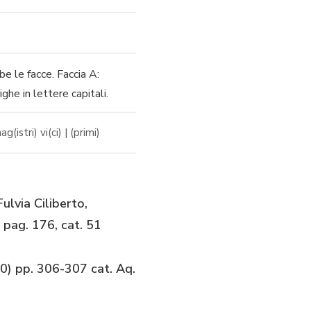
be le facce. Faccia A:
ighe in lettere capitali.
(istri) vi(ci) | (primi)
ulvia Ciliberto,
 pag. 176, cat. 51
010) pp. 306-307 cat. Aq.