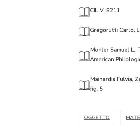
CIL V, 8211
Gregorutti Carlo, Le
Mohler Samuel L., 
American Philologic
Mainardis Fulvia, Z
fig. 5
OGGETTO
MATE