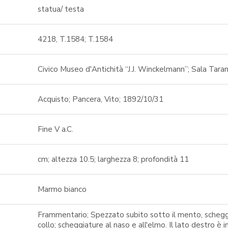
statua/ testa
4218, T.1584; T.1584
Civico Museo d'Antichità “J.J. Winckelmann”; Sala Tara
Acquisto; Pancera, Vito; 1892/10/31
Fine V a.C.
cm; altezza 10.5; larghezza 8; profondità 11
Marmo bianco
Frammentario; Spezzato subito sotto il mento, scheggi
collo; scheggiature al naso e all'elmo. Il lato destro è 