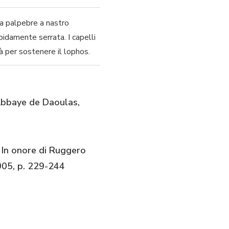
ra palpebre a nastro
bidamente serrata. I capelli
à per sostenere il lophos.
Abbaye de Daoulas,
i In onore di Ruggero
2005, p. 229-244