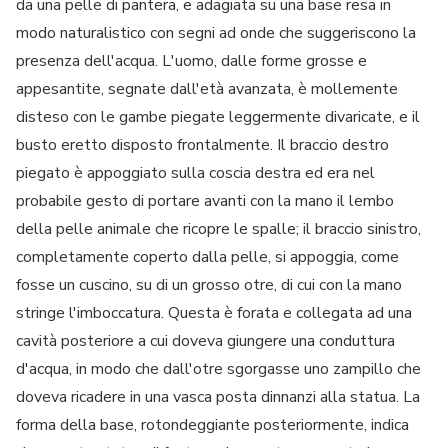
da una pelle di pantera, e adagiata su una base resa in
modo naturalistico con segni ad onde che suggeriscono la
presenza dell'acqua. L'uomo, dalle forme grosse e
appesantite, segnate dall'età avanzata, è mollemente
disteso con le gambe piegate leggermente divaricate, e il
busto eretto disposto frontalmente. Il braccio destro
piegato è appoggiato sulla coscia destra ed era nel
probabile gesto di portare avanti con la mano il lembo
della pelle animale che ricopre le spalle; il braccio sinistro,
completamente coperto dalla pelle, si appoggia, come
fosse un cuscino, su di un grosso otre, di cui con la mano
stringe l'imboccatura. Questa è forata e collegata ad una
cavità posteriore a cui doveva giungere una conduttura
d'acqua, in modo che dall'otre sgorgasse uno zampillo che
doveva ricadere in una vasca posta dinnanzi alla statua. La
forma della base, rotondeggiante posteriormente, indica