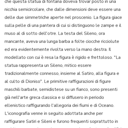
che questa statua di fontana doveva trovar posto in una
nicchia semicircolare, che dalle dimensioni deve essere una
delle due simmetriche aperte nel proscenio. La figura giace
sulla pelle di una pantera di cui si distinguono le zampe e il
muso al di sotto dell'otre. La testa del Sileno, ora
mancante, aveva una lunga barba a folte ciocche ricciolute
ed era evidentemente rivolta verso la mano destra. Il
modellato con cui è resa la figura è rigido e frettoloso. "La
statua rappresenta un Sileno, mitico essere
tradizionalmente connesso, insieme al Satiro, alla figura e
al culto di Dioniso". Le primitive raffigurazioni di figure
maschili barbate, semidistese su un fianco, sono presenti
già nell'arte greca classica e si diffusero in periodo
ellenistico raffigurando l'allegoria dei fiumi e di Oceano.
L'iconografia venne in seguito adottata anche per
raffigurare Satiri e Sileni e furono frequenti soprattutto in