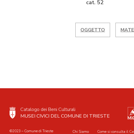
cat. 52
OGGETTO
MATE
Catalogo dei Beni Culturali
MUSEI CIVICI DEL COMUNE DI TRIESTE
©2023 – Comune di Trieste
Chi Siamo
Come si consulta il Ca