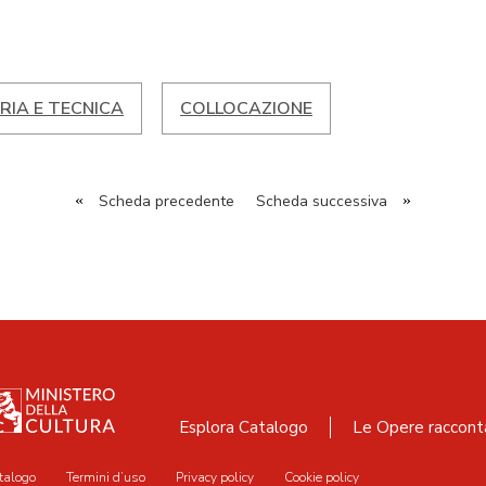
RIA E TECNICA
COLLOCAZIONE
«
Scheda precedente
Scheda successiva
»
Esplora Catalogo
Le Opere raccont
talogo
Termini d’uso
Privacy policy
Cookie policy