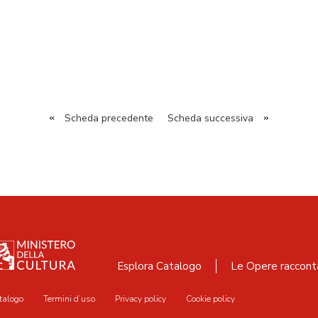
«
Scheda precedente
Scheda successiva
»
Esplora Catalogo
Le Opere raccont
talogo
Termini d’uso
Privacy policy
Cookie policy