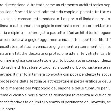
o di recinzione, è trattata come un elemento architettonico sepa
osizione è scandito verticalmente da coppie di paraste trattate 
zo sino al coronamento modanato. Lo sporto di linda è sorrett
ineato dal cromatismo grigio in contrasto con il colore brillante d
ia e dipinta in colore giallo pastello. I fori architettonici seguo
nici intonacate grigie leggermente incassate rispetto al filo di fa
ncellate metalliche verniciate grigie, mentre i serramenti di finest
nferriate metalliche decorate di protezione alle ante vetrate. La s
lonnine in ghisa con capitello e giunto bullonato in corrisponden
ndo ordine di travature ortogonali a quella di bordo, sistemate i
metrale. Il manto in lamiera convoglia con poca pendenza le acque
a protezione della tettoia le attrezzature in pietra artificiale del
ete di mensole per l'appoggio del sapone e delle tubature per il
ema di caditoie per la raccolta dell'acqua rovesciata al di fuori 
renaria facciavista delimita lo spazio di pertinenza del lavatoio
 in opera.