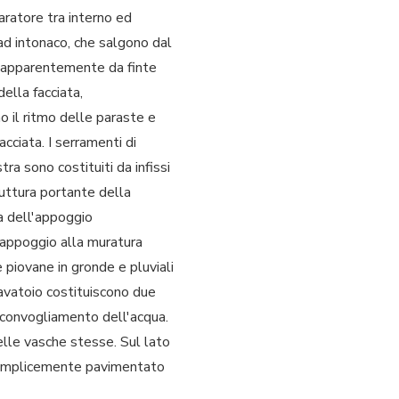
ratore tra interno ed
ad intonaco, che salgono dal
o apparentemente da finte
ella facciata,
no il ritmo delle paraste e
cciata. I serramenti di
ra sono costituiti da infissi
truttura portante della
za dell'appoggio
n appoggio alla muratura
 piovane in gronde e pluviali
 lavatoio costituiscono due
 convogliamento dell'acqua.
delle vasche stesse. Sul lato
, semplicemente pavimentato