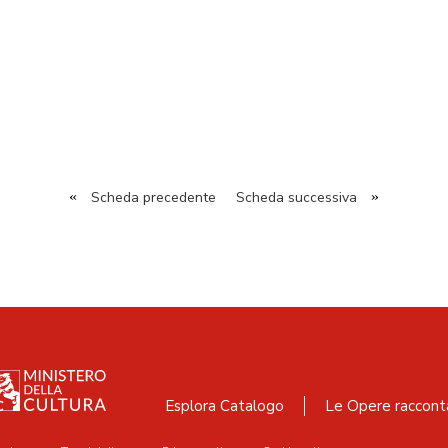
«
Scheda precedente
Scheda successiva
»
Esplora Catalogo
Le Opere raccont