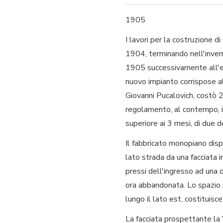
1905
I lavori per la costruzione d
1904, terminando nell'invern
1905 successivamente all'eff
nuovo impianto corrispose all
Giovanni Pucalovich, costò 
regolamento, al contempo, il
superiore ai 3 mesi, di due 
Il fabbricato monopiano disp
lato strada da una facciata in
pressi dell'ingresso ad una d
ora abbandonata. Lo spazio r
lungo il lato est, costituisce
La facciata prospettante la 