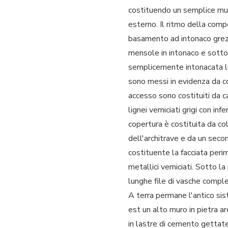
costituendo un semplice mur
esterno. Il ritmo della comp
basamento ad intonaco grez
mensole in intonaco e sottol
semplicemente intonacata lisc
sono messi in evidenza da cor
accesso sono costituiti da ca
lignei verniciati grigi con i
copertura è costituita da co
dell'architrave e da un seco
costituente la facciata peri
metallici verniciati. Sotto l
lunghe file di vasche compl
A terra permane l'antico sist
est un alto muro in pietra a
in lastre di cemento gettate