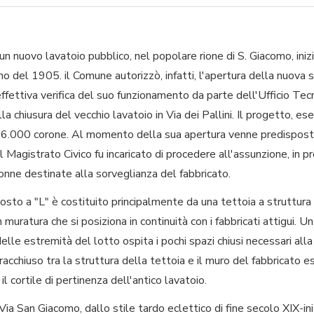
i un nuovo lavatoio pubblico, nel popolare rione di S. Giacomo, ini
o del 1905. il Comune autorizzò, infatti, l'apertura della nuova s
ettiva verifica del suo funzionamento da parte dell'Ufficio Tecni
a chiusura del vecchio lavatoio in Via dei Pallini. Il progetto, es
26.000 corone. Al momento della sua apertura venne predispost
 Magistrato Civico fu incaricato di procedere all'assunzione, in p
donne destinate alla sorveglianza del fabbricato.
osto a "L" è costituito principalmente da una tettoia a struttura
 muratura che si posiziona in continuità con i fabbricati attigui. Un
elle estremità del lotto ospita i pochi spazi chiusi necessari all
acchiuso tra la struttura della tettoia e il muro del fabbricato es
 il cortile di pertinenza dell'antico lavatoio.
Via San Giacomo, dallo stile tardo eclettico di fine secolo XIX-in