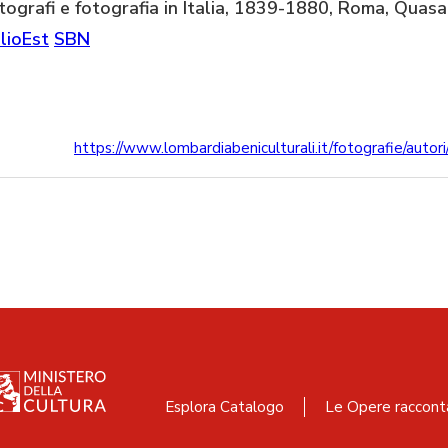
tografi e fotografia in Italia, 1839-1880, Roma, Quas
lioEst
SBN
https://www.lombardiabeniculturali.it/fotografie/autor
Esplora Catalogo
Le Opere raccont