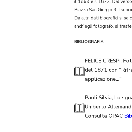
il 1869 e il 1872. Dal verso
Piazza San Giorgio 3. I suoi
Da altri dati biografici si s
anch'egli fotografo, si tras
BIBLIOGRAFIA
FELICE CRESPI. Foto
del 1871 con "Ritra
applicazione..."
Paoli Silvia, Lo sg
Umberto Allemandi
Consulta OPAC
Bib