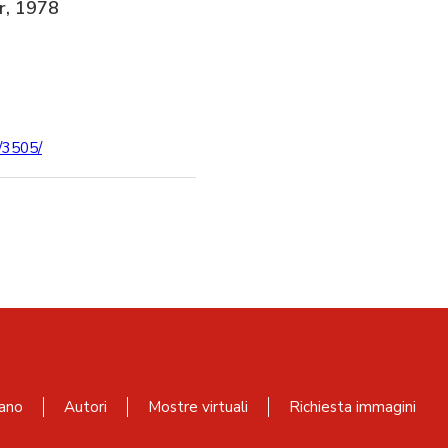
ar, 1978
i/3505/
ano
Autori
Mostre virtuali
Richiesta immagini