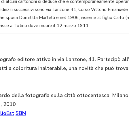
 di alcuni cartoncini si deduce che è contemporaneamente operant
 indirizzi successivi sono via Lanzone 41, Corso Vittorio Emanuel
a che sposa Domitilla Martelli e nel 1906, insieme al figlio Carlo 
ferisce a Totino dove muore il 12 marzo 1911.
grafo editore attivo in via Lanzone, 41. Partecipò all
tti a coloritura inalterabile, una novità che può trova
uardo della fotografia sulla città ottocentesca: Milan
, 2010
lioEst
SBN