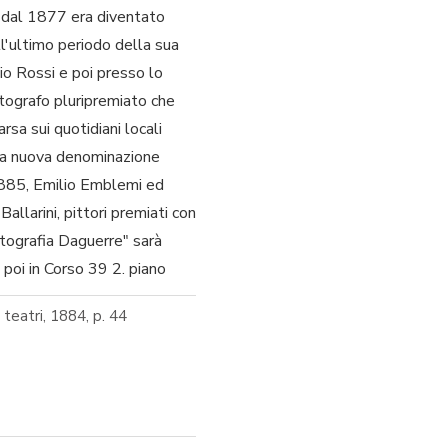
e dal 1877 era diventato
l'ultimo periodo della sua
io Rossi e poi presso lo
otografo pluripremiato che
rsa sui quotidiani locali
 la nuova denominazione
1885, Emilio Emblemi ed
allarini, pittori premiati con
otografia Daguerre" sarà
 poi in Corso 39 2. piano
i teatri, 1884, p. 44