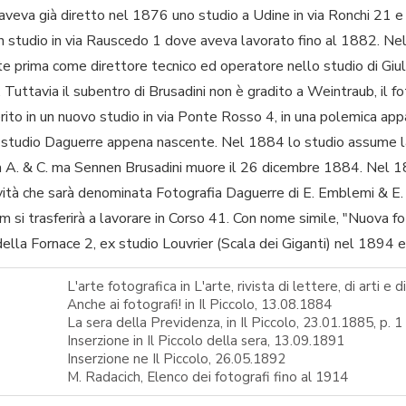
aveva già diretto nel 1876 uno studio a Udine in via Ronchi 21 
n studio in via Rauscedo 1 dove aveva lavorato fino al 1882. Nel
ste prima come direttore tecnico ed operatore nello studio di Giul
 Tuttavia il subentro di Brusadini non è gradito a Weintraub, il f
rito in un nuovo studio in via Ponte Rosso 4, in una polemica appa
lo studio Daguerre appena nascente. Nel 1884 lo studio assume
m A. & C. ma Sennen Brusadini muore il 26 dicembre 1884. Nel 
ività che sarà denominata Fotografia Daguerre di E. Emblemi & E. B
 si trasferirà a lavorare in Corso 41. Con nome simile, "Nuova f
 della Fornace 2, ex studio Louvrier (Scala dei Giganti) nel 1894 e
L'arte fotografica in L'arte, rivista di lettere, di arti e d
Anche ai fotografi! in Il Piccolo, 13.08.1884
La sera della Previdenza, in Il Piccolo, 23.01.1885, p. 1
Inserzione in Il Piccolo della sera, 13.09.1891
Inserzione ne Il Piccolo, 26.05.1892
M. Radacich, Elenco dei fotografi fino al 1914