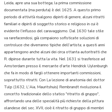
Leida, apre una sua bottega; la prima commissione
documentata (ma perduta) è del 1625. A questo primo
periodo di attività risalgono dipinti di genere, alcuni ritratti
familiari e dipinti di soggetto storico e religioso in cui è
evidente l'influsso del caravaggismo. Dal 1630 tale stile
va rarefacendosi, già compaiono sofisticate soluzioni di
controluce che diverranno tipiche dell'artista; a questi anni
appartengono anche alcuni dei circa ottanta autoritratti che
R. dipinse durante tutta la vita. Nel 1631 si trasferisce ad
Amsterdam presso il mercante d'arte Hendrick Uylenburgh
che fa in modo di fargli ottenere importanti commissioni,
soprattutto ritratti. Con La lezione di anatomia del dottor
Tulp (1632, L'Aia, Mauritshuis) Rembrandt rivoluziona il
concetto tradizionale dello statico "ritratto di gruppo",
affrontando una delle specialità più richieste della pittura
olandese del sec. XVII, cioè il ritratto di gruppo di membri