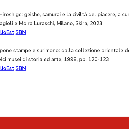
iroshige: geishe, samurai e la civiltà del piacere, a c
gioli e Moira Luraschi, Milano, Skira, 2023
lioEst
SBN
pone stampe e surimono: dalla collezione orientale dei
ivici musei di storia ed arte, 1998, pp. 120-123
lioEst
SBN