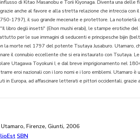
'influsso di Kitao Masanobu e Torii Kiyonaga. Diventa una delle f
, grazie anche al favore e alla stretta relazione che intreccia con i
750-1797), il suo grande mecenate e protettore. La notorietà di
 "Il libro degli insetti" (Ehon mushi erabi), le stampe erotiche d
attutto per le sue immagini di seducenti e principesche bijin (belt
con la morte nel 1797 del potente Tsutaya Jusaburo. Utamaro, ch
stinare il connubio eccellente che si era instaurato con Tsutaya. 
rticolare Utagawa Toyokuni I, e dal breve imprigionamento nel 1804
itrarre eroi nazionali con i loro nomi e i loro emblemi. Utamaro è u
i in Europa, ad affascinare letterati e pittori occidentali, grazie a
Utamaro, Firenze, Giunti, 2006
lioEst
SBN