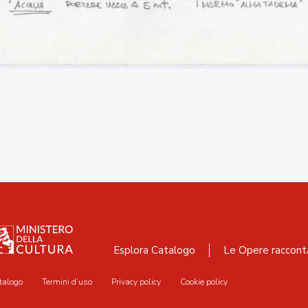
Esplora Catalogo
Le Opere raccont
talogo
Termini d’uso
Privacy policy
Cookie policy