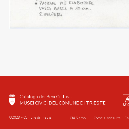
Catalogo dei Beni Culturali
MUSEI CIVICI DEL COMUNE DI TRIESTE
©2023 – Comune di Trieste
Chi Siamo
Come si consulta il Ca