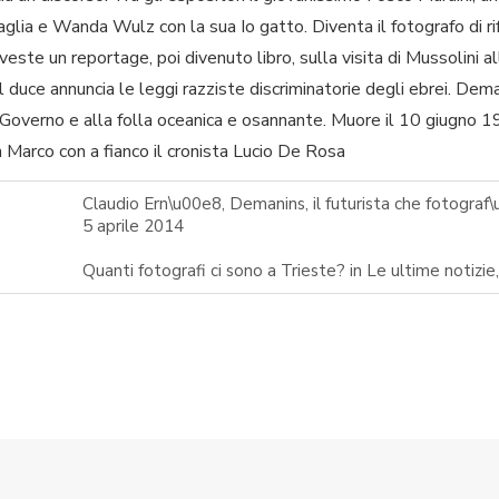
gaglia e Wanda Wulz con la sua Io gatto. Diventa il fotografo di 
veste un reportage, poi divenuto libro, sulla visita di Mussolini al
 duce annuncia le leggi razziste discriminatorie degli ebrei. De
Governo e alla folla oceanica e osannante. Muore il 10 giugno 
n Marco con a fianco il cronista Lucio De Rosa
Claudio Ern\u00e8, Demanins, il futurista che fotograf\u0
5 aprile 2014
Quanti fotografi ci sono a Trieste? in Le ultime notizie