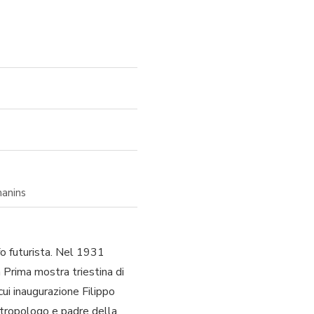
manins
o futurista. Nel 1931
a Prima mostra triestina di
cui inaugurazione Filippo
ntropologo e padre della