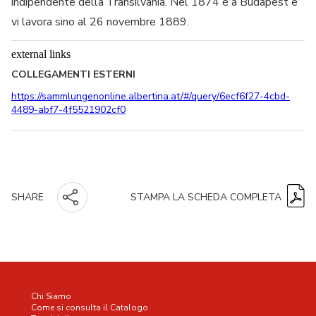
indipendente della Transilvania. Nel 1874 è a Budapest e
vi lavora sino al 26 novembre 1889.
external links
COLLEGAMENTI ESTERNI
https://sammlungenonline.albertina.at/#/query/6ecf6f27-4cbd-
4489-abf7-4f5521902cf0
STAMPA LA SCHEDA COMPLETA
SHARE
Chi Siamo
Come si consulta il Catalogo