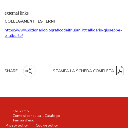
external links
COLLEGAMENTI ESTERNI
https://www.dizionariobiograficodeifriulani.it/calligaris-giuseppe-
e-alberto/
STAMPA LA SCHEDA COMPLETA
SHARE
Chi Siamo
Come si consulta il Catalogo
Termini d’uso
Privacy policy
Cookie policy