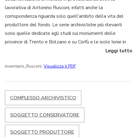
lavorativa di Antonino Rusconi, infatti anche la
corrispondenza riguarda solo quell'ambito della vita del
produttore del fondo. Le serie archivistiche più rilevanti
sono quelle dedicate agli studi sui monumenti delle
province di Trento e Bolzano e su Corfù e le isole Ionie in
generale. Da non trascurare, sempre nell'ambito degli
Leggi tutto
interessi lavorativi di Rusconi, le fotografie che
inventario_Rusconi:
Visualizza il PDF
documentano i suoi studi e i suoi interessi. Di notevole
importanza anche il fascicolo sul salvataggio delle opere
artistiche durante la Seconda Guerra Mondiale. Altri
documenti riguardano le varie stesure di alcune delle sue
COMPLESSO ARCHIVISTICO
pubblicazioni. Alcuni documenti di difficile collocazione sono
stati inseriti nel fascicolo “Varie”.
SOGGETTO CONSERVATORE
SOGGETTO PRODUTTORE