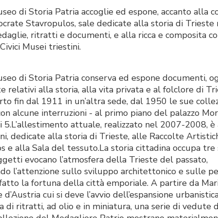
useo di Storia Patria accoglie ed espone, accanto alla c
ocrate Stavropulos, sale dedicate alla storia di Trieste
aglie, ritratti e documenti, e alla ricca e composita co
Civici Musei triestini.
Museo di Storia Patria conserva ed espone documenti, o
e relativi alla storia, alla vita privata e al folclore di Tr
rto fin dal 1911 in un’altra sede, dal 1950 le sue colle
con alcune interruzioni - al primo piano del palazzo Mo
i 5.L’allestimento attuale, realizzato nel 2007-2008, è 
oni, dedicate alla storia di Trieste, alle Raccolte Artisti
 e alla Sala del tessuto.La storia cittadina occupa tre s
ggetti evocano l’atmosfera della Trieste del passato,
do l’attenzione sullo sviluppo architettonico e sulle pe
fatto la fortuna della città emporiale. A partire da Mar
 d’Austria cui si deve l’avvio dell’espansione urbanistica
a di ritratti, ad olio e in miniatura, una serie di vedute d
 collezione del Medagliere Patrio mostrano materialment