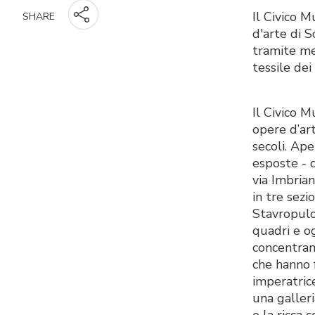
Il Civico M
SHARE
d'arte di S
tramite med
tessile dei 
Il Civico 
opere d’art
secoli. Ape
esposte - 
via Imbrian
in tre sezi
Stavropulos
quadri e o
concentran
che hanno 
imperatrice
una galleri
e la ricca