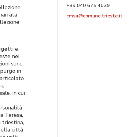
+39 040 675 4039
ollezione
 narrata
cmsa@comune.trieste.it
llezione
ggetti e
ieste nei
zioni sono
rpurgo in
articolato
che
ale, in cui
rsonalità
ia Teresa,
 triestina,
ella città
e volti,