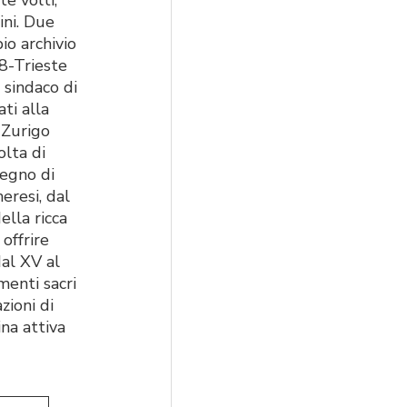
ini. Due
io archivio
8-Trieste
 sindaco di
ti alla
-Zurigo
olta di
segno di
eresi, dal
ella ricca
 offrire
dal XV al
menti sacri
zioni di
ina attiva