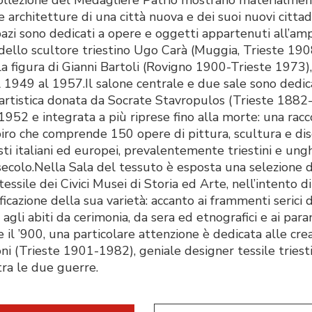
 architetture di una città nuova e dei suoi nuovi cittad
pazi sono dedicati a opere e oggetti appartenuti all’amp
dello scultore triestino Ugo Carà (Muggia, Trieste 190
la figura di Gianni Bartoli (Rovigno 1900-Trieste 1973),
l 1949 al 1957.Il salone centrale e due sale sono dedica
 artistica donata da Socrate Stavropulos (Trieste 1882
952 e integrata a più riprese fino alla morte: una racc
iro che comprende 150 opere di pittura, scultura e di
isti italiani ed europei, prevalentemente triestini e ungh
secolo.Nella Sala del tessuto è esposta una selezione d
tessile dei Civici Musei di Storia ed Arte, nell’intento di
icazione della sua varietà: accanto ai frammenti serici 
 agli abiti da cerimonia, da sera ed etnografici e ai para
 e il ’900, una particolare attenzione è dedicata alle crea
ni (Trieste 1901-1982), geniale designer tessile triest
tra le due guerre.