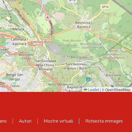
Leaflet
|
© OpenStreetMap
ano
Autori
Mostre virtuali
Richiesta immagini