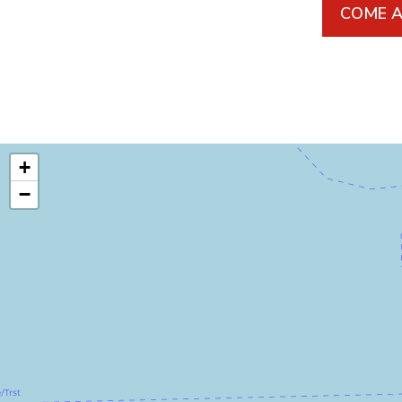
COME A
+
−