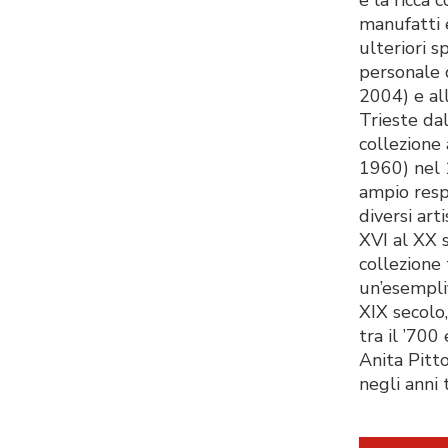
manufatti e
ulteriori s
personale 
2004) e al
Trieste da
collezione
1960) nel 1
ampio resp
diversi art
XVI al XX 
collezione 
un’esemplif
XIX secolo,
tra il ’700
Anita Pitto
negli anni 