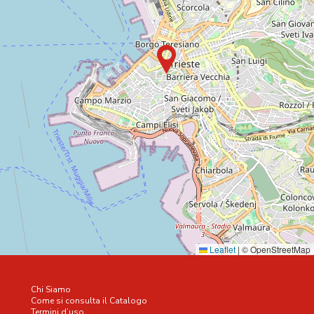
Leaflet
|
© OpenStreetMap
Chi Siamo
Come si consulta il Catalogo
Termini d’uso