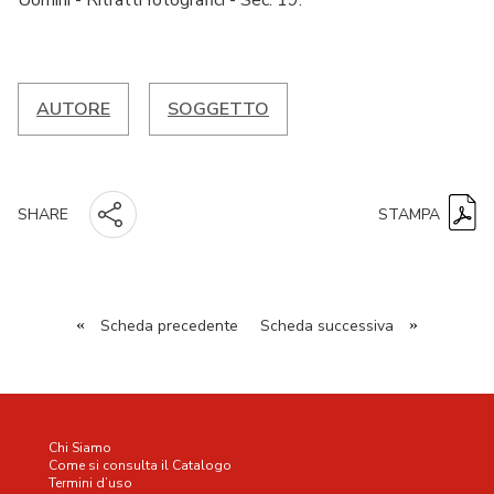
Uomini - Ritratti fotografici - Sec. 19.
AUTORE
SOGGETTO
STAMPA
SHARE
«
Scheda precedente
Scheda successiva
»
Chi Siamo
Come si consulta il Catalogo
Termini d’uso