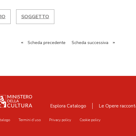
IO
SOGGETTO
«
Scheda precedente
Scheda successiva
»
Esplora Catalogo
Le Opere raccont
talogo
Termini d’uso
Privacy policy
Cookie policy