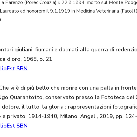
o a Parenzo (Porec Croazia) il 22.8.1894, morto sul Monte Podg
 Laureato ad honorem il 9.1.1919 in Medicina Veterinaria (Facoltà 
)
ntari giuliani, fiumani e dalmati alla guerra di redenz
ce d'oro, 1968, p. 21
lioEst
SBN
he vi è di più bello che morire con una palla in fronte 
Ugo Quarantotto, conservato presso la Fototeca dei Ci
Il dolore, il lutto, la gloria : rappresentazioni fotogra
o e privato, 1914-1940, Milano, Angeli, 2019, pp. 12
lioEst
SBN