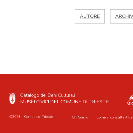
AUTORE
ARCHIV
Catalogo dei Beni Culturali
MUSEI CIVICI DEL COMUNE DI TRIESTE
©2023 – Comune di Trieste
Chi Siamo
Come si consulta il Ca