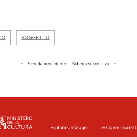
IO
SOGGETTO
«
Scheda precedente
Scheda successiva
»
Esplora Catalogo
Le Opere raccont