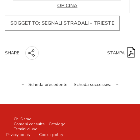
OPICINA
SOGGETTO: SEGNALI STRADALI - TRIESTE
STAMPA
SHARE
«
Scheda precedente
Scheda successiva
»
Chi Siamo
Come si consulta il Catalogo
Termini d’uso
Privacy policy
Cookie policy