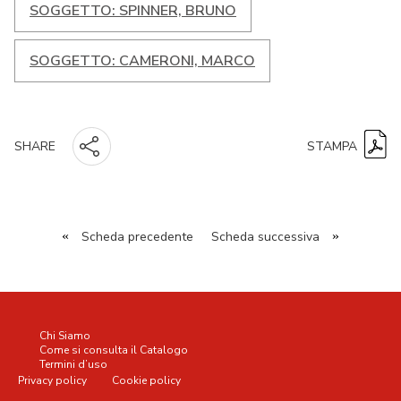
SOGGETTO: SPINNER, BRUNO
SOGGETTO: CAMERONI, MARCO
STAMPA
SHARE
«
Scheda precedente
Scheda successiva
»
Chi Siamo
Come si consulta il Catalogo
Termini d’uso
Privacy policy
Cookie policy