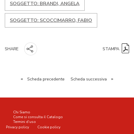
SOGGETTO: BRANDI, ANGELA
SOGGETTO: SCOCCIMARRO, FABIO
STAMPA
SHARE
«
Scheda precedente
Scheda successiva
»
Chi Siamo
Come si consulta il Catalogo
Termini d’uso
Privacy policy
Cookie policy