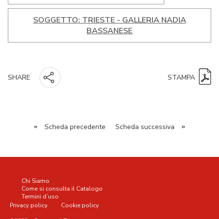
SOGGETTO: TRIESTE - GALLERIA NADIA
BASSANESE
STAMPA
SHARE
«
Scheda precedente
Scheda successiva
»
Chi Siamo
Come si consulta il Catalogo
Termini d’uso
Privacy policy
Cookie policy