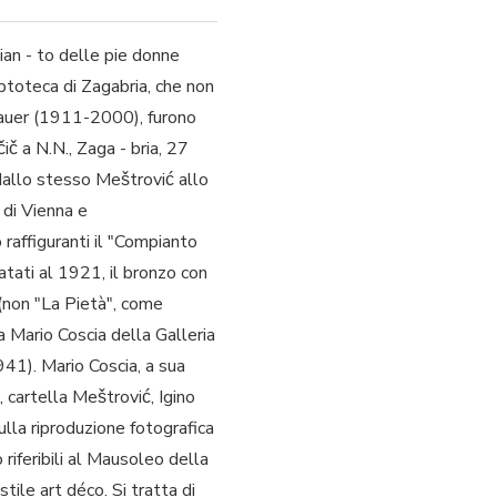
ian - to delle pie donne
iptoteca di Zagabria, che non
 Bauer (1911-2000), furono
ič a N.N., Zaga - bria, 27
 dallo stesso Meštrović allo
 di Vienna e
raffiguranti il "Compianto
atati al 1921, il bronzo con
 (non "La Pietà", come
 Mario Coscia della Galleria
941). Mario Coscia, a sua
 cartella Meštrović, Igino
ulla riproduzione fotografica
 riferibili al Mausoleo della
tile art déco. Si tratta di