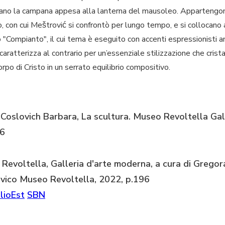
 corano la campana appesa alla lanterna del mausoleo. Appartengo
to, con cui Meštrović si confrontò per lungo tempo, e si collocano 
ro "Compianto", il cui tema è eseguito con accenti espressionisti
caratterizza al contrario per un’essenziale stilizzazione che crista
rpo di Cristo in un serrato equilibrio compositivo.
Coslovich Barbara, La scultura. Museo Revoltella Gal
96
 Revoltella, Galleria d'arte moderna, a cura di Grego
Civico Museo Revoltella, 2022, p.196
lioEst
SBN