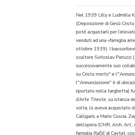
Nel 1939 Lilly e Ludmilla Kr
(Deposizione di Gesù Cristo 
poté acquistarli per l’elev
venduti ad una «famiglia ami
ottobre 1939). I bassoriliev
scultore Svitoslav Peruzzi 
successivamente suo collabor
su Cristo morto" e l’"Annunc
l’"Annunciazione" è di ubica
riportato nella targhetta) 
d’Arte Trieste, su istanza d
volta, lo aveva acquistato d
Calligaris a Mario Coscia, Z
dell’opera (CMR, Arch. Art., 
famiglia Račić di Cavtat, cos