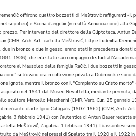
emenčič offrirono quattro bozzetti di Meštrović raffiguranti «Il p
nel sepolcro) e Scena d’angeli» (in realtà Annunciazione) alla Gl
ato prezzo. Per intervento del direttore della Gliptoteca, Antun
ca» (CMR, Arch. Art., cartella Meštrović, Lilly e Ludmilla Kremenč
i, due in bronzo e due in gesso, erano stati in precedenza donati
(1881-1936), che era stato suo compagno di studi all’Accademia
atore al Mausoleo della famiglia Račić. I due bozzetti in gesso 
iazione" si trovano ora in collezione privata a Dubrovnik e sono d
zione ignota, mentre il bronzo con il "Compianto su Cristo morto"
fu acquisito nel 1941 dal Museo Revoltella, mediante permuta, da
ello scultore Marcello Mascherini (CMR, Verb. Cur., 25 gennaio 1
al mercante d’arte Igino Calligaris (1907-1962) (CMR, Arch. Art.,
agabria, 3 febbraio 1941) con l’autentica di Antun Bauer redatta s
cartella Meštrović, Zagabria, 1 febbraio 1941). I bassorilievi sono
truito da Meštrović nei pressi di Spalato tra il 1920 e il 1922 in s