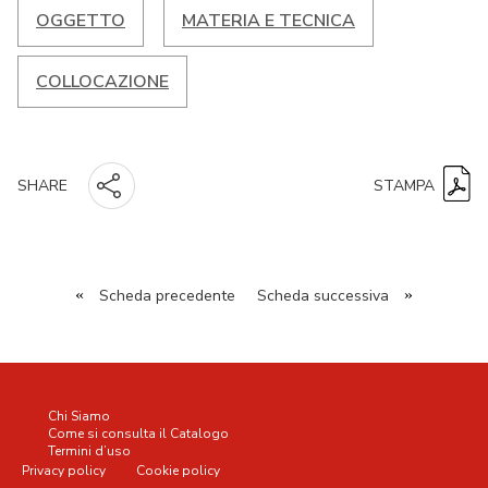
OGGETTO
MATERIA E TECNICA
COLLOCAZIONE
STAMPA
SHARE
«
Scheda precedente
Scheda successiva
»
Chi Siamo
Come si consulta il Catalogo
Termini d’uso
Privacy policy
Cookie policy