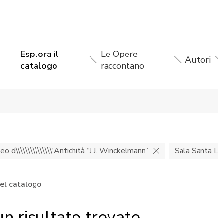
Esplora il
Le Opere
Autori
catalogo
raccontano
o d\\\\\\\\\\\\\\\'Antichità “J.J. Winckelmann”
Sala Santa L
nel catalogo
n risultato trovato