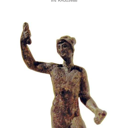
inv. RA003468