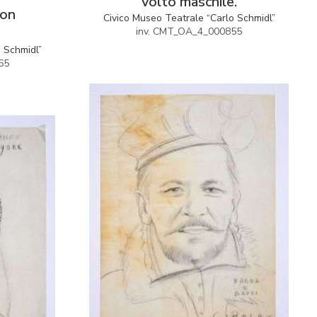
volto maschile.
con
Civico Museo Teatrale “Carlo Schmidl”
inv. CMT_OA_4_000855
o Schmidl”
65