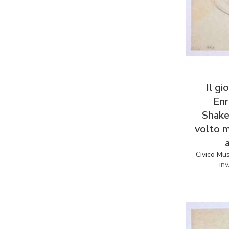
Il gi
Enr
Shake
volto m
Civico Mu
in