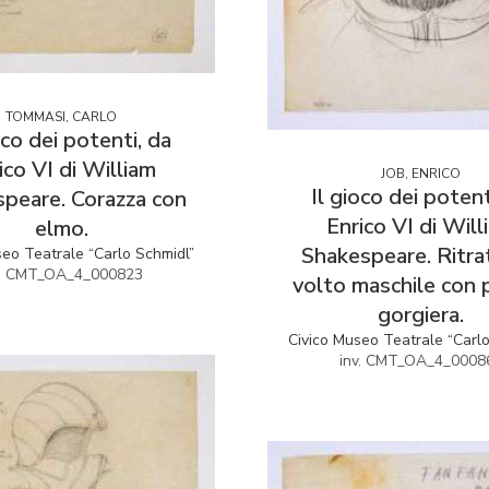
TOMMASI, CARLO
oco dei potenti, da
ico VI di William
JOB, ENRICO
Il gioco dei potent
peare. Corazza con
Enrico VI di Will
elmo.
Shakespeare. Ritra
seo Teatrale “Carlo Schmidl”
v. CMT_OA_4_000823
volto maschile con 
gorgiera.
Civico Museo Teatrale “Carl
inv. CMT_OA_4_0008