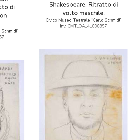
Shakespeare. Ritratto di
tto di
volto maschile.
con
Civico Museo Teatrale “Carlo Schmidl”
inv. CMT_OA_4_000857
o Schmidl”
67