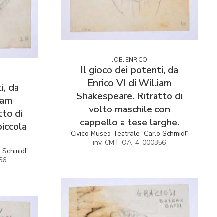
JOB, ENRICO
Il gioco dei potenti, da
Enrico VI di William
i, da
Shakespeare. Ritratto di
iam
volto maschile con
tto di
cappello a tese larghe.
piccola
Civico Museo Teatrale “Carlo Schmidl”
inv. CMT_OA_4_000856
o Schmidl”
66