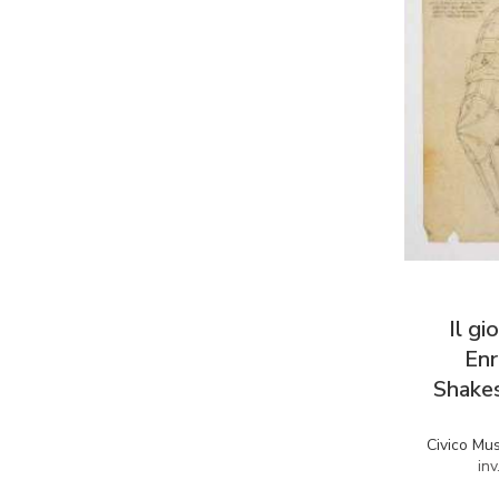
Il gi
Enr
Shakes
Civico Mu
in