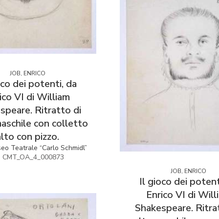
JOB, ENRICO
oco dei potenti, da
ico VI di William
speare. Ritratto di
aschile con colletto
alto con pizzo.
seo Teatrale “Carlo Schmidl”
v. CMT_OA_4_000873
JOB, ENRICO
Il gioco dei potent
Enrico VI di Will
Shakespeare. Ritra