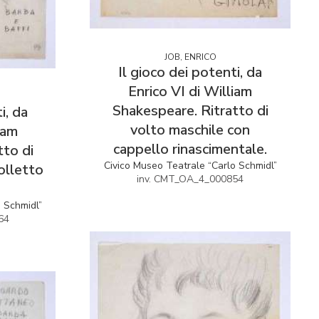
JOB, ENRICO
Il gioco dei potenti, da
Enrico VI di William
Shakespeare. Ritratto di
i, da
volto maschile con
iam
cappello rinascimentale.
tto di
Civico Museo Teatrale “Carlo Schmidl”
olletto
inv. CMT_OA_4_000854
o Schmidl”
64