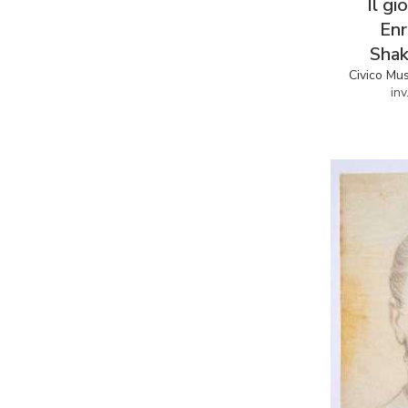
Il gi
Enr
Shak
Civico Mu
in