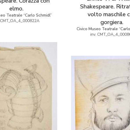
peare. Corazza con
Shakespeare. Ritra
elmo.
volto maschile 
seo Teatrale “Carlo Schmidl”
. CMT_OA_4_000822A
gorgiera.
Civico Museo Teatrale “Carl
inv. CMT_OA_4_0008