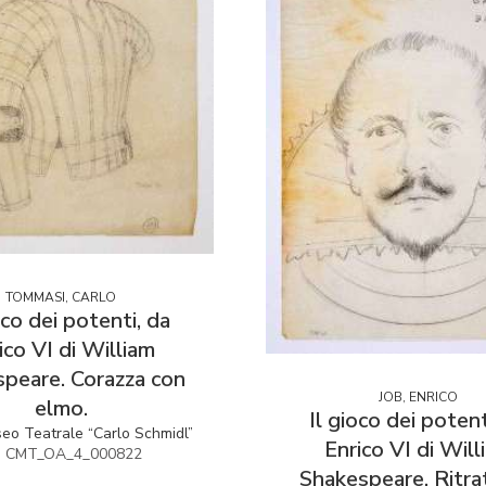
TOMMASI, CARLO
oco dei potenti, da
ico VI di William
peare. Corazza con
JOB, ENRICO
elmo.
Il gioco dei potent
seo Teatrale “Carlo Schmidl”
Enrico VI di Will
v. CMT_OA_4_000822
Shakespeare. Ritra