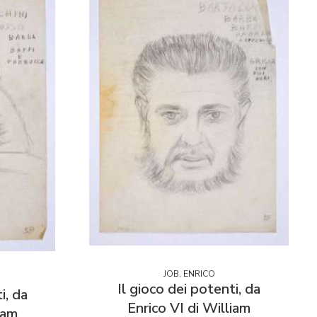
JOB, ENRICO
Il gioco dei potenti, da
i, da
Enrico VI di William
iam