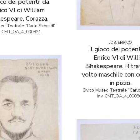
oco dei potenti, da
ico VI di William
espeare. Corazza.
seo Teatrale “Carlo Schmidl”
v. CMT_OA_4_000821
JOB, ENRICO
Il gioco dei potent
Enrico VI di Will
Shakespeare. Ritra
volto maschile con c
in pizzo.
Civico Museo Teatrale “Carl
inv. CMT_OA_4_0008