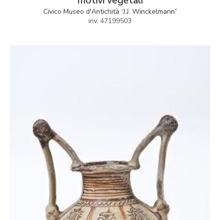
motivi vegetali
Civico Museo d'Antichità “J.J. Winckelmann”
inv. 47199503