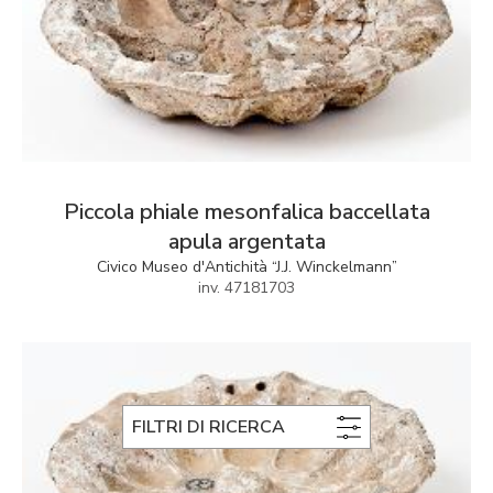
Piccola phiale mesonfalica baccellata
apula argentata
Civico Museo d'Antichità “J.J. Winckelmann”
inv. 47181703
FILTRI DI RICERCA