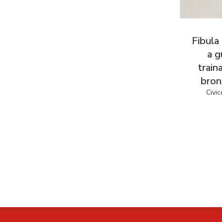
Fibula
a g
traina
bron
Civic