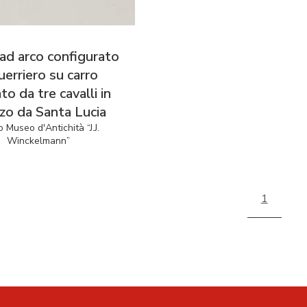
 ad arco configurato
uerriero su carro
to da tre cavalli in
zo da Santa Lucia
o Museo d'Antichità “J.J.
Winckelmann”
1