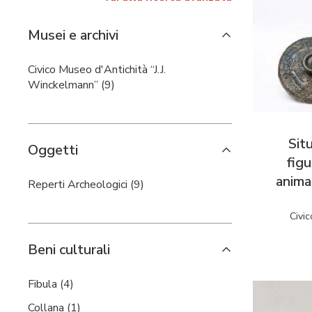
Musei e archivi
Civico Museo d'Antichità “J.J.
Winckelmann” (9)
Sit
Oggetti
fig
anima
Reperti Archeologici (9)
Civic
Beni culturali
Fibula (4)
Collana (1)