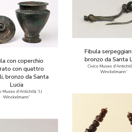
Fibula serpeggian
bronzo da Santa L
ula con coperchio
Civico Museo d'Antichità 
urato con quattro
Winckelmann”
li, bronzo da Santa
Lucia
o Museo d'Antichità “J.J.
Winckelmann”