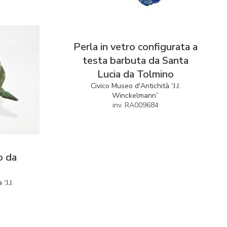
Perla in vetro configurata a
testa barbuta da Santa
Lucia da Tolmino
Civico Museo d'Antichità “J.J.
Winckelmann”
inv. RA009684
o da
“J.J.