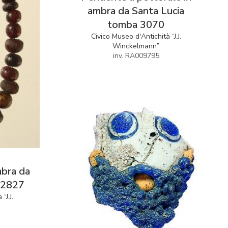
ambra da Santa Lucia
tomba 3070
Civico Museo d'Antichità “J.J.
Winckelmann”
inv. RA009795
mbra da
 2827
“J.J.