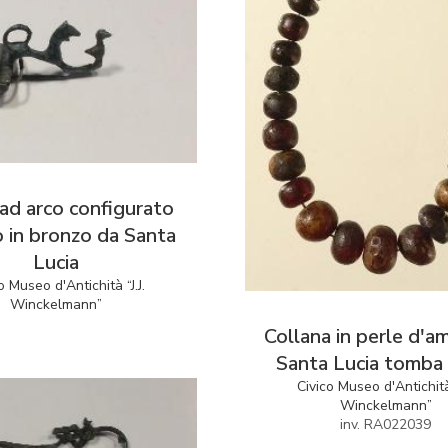
 ad arco configurato
o in bronzo da Santa
Lucia
o Museo d'Antichità “J.J.
Winckelmann”
Collana in perle d'a
Santa Lucia tomba
Civico Museo d'Antichità 
Winckelmann”
inv. RA022039