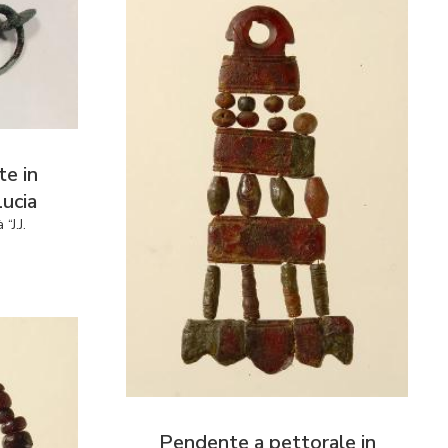
te in
ucia
“J.J.
Pendente a pettorale in