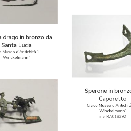
a drago in bronzo da
Santa Lucia
o Museo d'Antichità “J.J.
Winckelmann”
Sperone in bronz
Caporetto
Civico Museo d'Antichità 
Winckelmann”
inv. RA018392