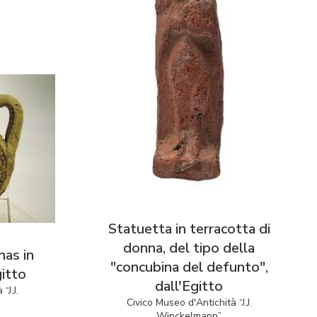
Statuetta in terracotta di
donna, del tipo della
nas in
"concubina del defunto",
gitto
dall'Egitto
“J.J.
Civico Museo d'Antichità “J.J.
Winckelmann”