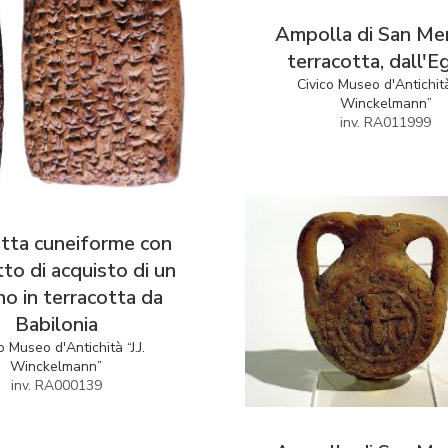
Ampolla di San Me
terracotta, dall'E
Civico Museo d'Antichità 
Winckelmann”
inv. RA011999
tta cuneiforme con
to di acquisto di un
no in terracotta da
Babilonia
o Museo d'Antichità “J.J.
Winckelmann”
inv. RA000139