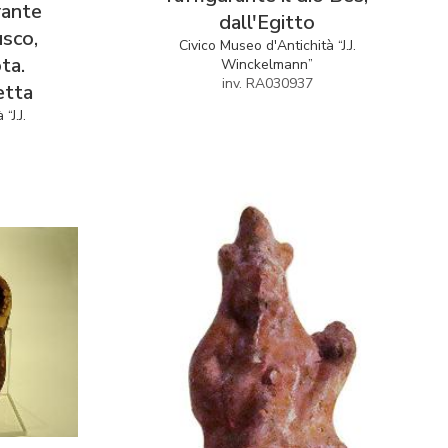
rante
dall'Egitto
usco,
Civico Museo d'Antichità “J.J.
ta.
Winckelmann”
inv. RA030937
etta
“J.J.