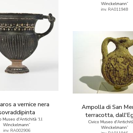
Winckelmann”
inv. RA011948
aros a vernice nera
Ampolla di San Me
sovraddipinta
terracotta, dall'E
o Museo d'Antichità “J.J.
Civico Museo d'Antichità 
Winckelmann”
Winckelmann”
inv. RA002906