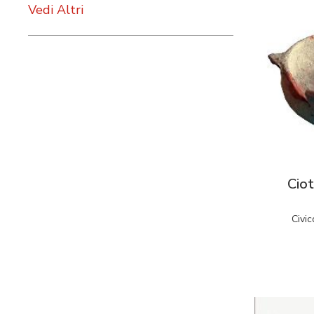
Vedi Altri
Ciotola min
Civic