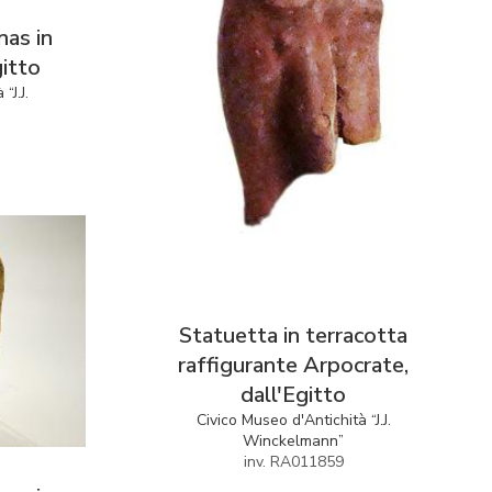
nas in
gitto
“J.J.
Statuetta in terracotta
raffigurante Arpocrate,
dall'Egitto
Civico Museo d'Antichità “J.J.
Winckelmann”
inv. RA011859