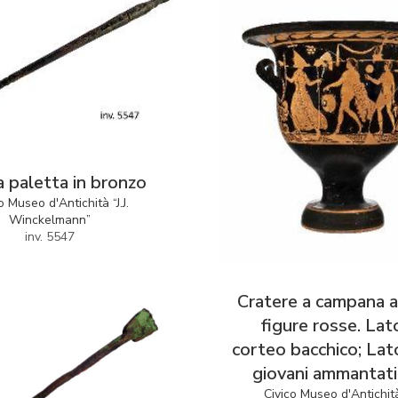
a paletta in bronzo
o Museo d'Antichità “J.J.
Winckelmann”
inv. 5547
Cratere a campana a
figure rosse. Lat
corteo bacchico; Lato
giovani ammantati
Civico Museo d'Antichità 