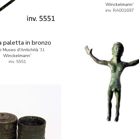
Winckelmann”
inv. RA001697
a paletta in bronzo
o Museo d'Antichità “J.J.
Winckelmann”
inv. 5551