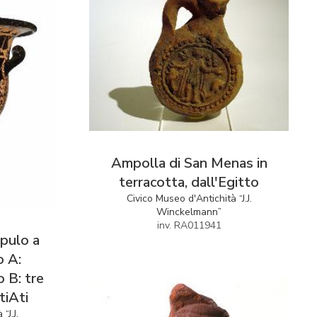
Ampolla di San Menas in
terracotta, dall'Egitto
Civico Museo d'Antichità “J.J.
Winckelmann”
inv. RA011941
pulo a
o A:
 B: tre
tiAti
“J.J.