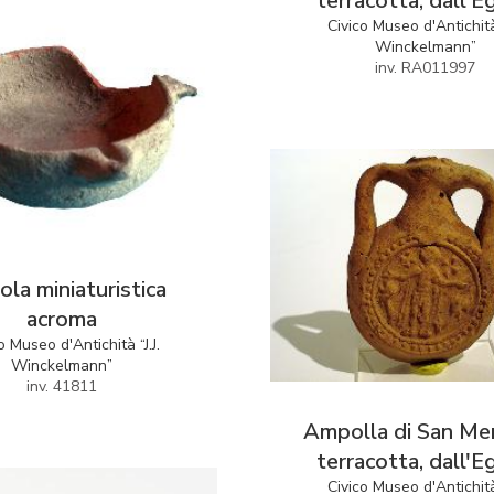
terracotta, dall'E
Civico Museo d'Antichità 
Winckelmann”
inv. RA011997
iaturistica
acroma
o Museo d'Antichità “J.J.
Winckelmann”
inv. 41811
Ampolla di San Me
terracotta, dall'E
Civico Museo d'Antichità 