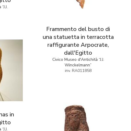
gitto
“J.J.
Frammento del busto di
una statuetta in terracotta
raffigurante Arpocrate,
dall'Egitto
Civico Museo d'Antichità “J.J.
Winckelmann”
inv. RA011858
nas in
gitto
“J.J.