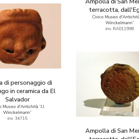
Ampolla di San Me
terracotta, dall'E
Civico Museo d'Antichità 
Winckelmann”
inv. RA011998
a di personaggio di
ngo in ceramica da El
Salvador
o Museo d'Antichità “J.J.
Winckelmann”
inv. 34715
Ampolla di San Me