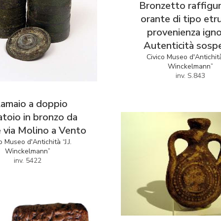
Bronzetto raffigu
orante di tipo etr
provenienza igno
Autenticità sosp
Civico Museo d'Antichità 
Winckelmann”
inv. S.843
lamaio a doppio
atoio in bronzo da
e via Molino a Vento
o Museo d'Antichità “J.J.
Winckelmann”
inv. 5422