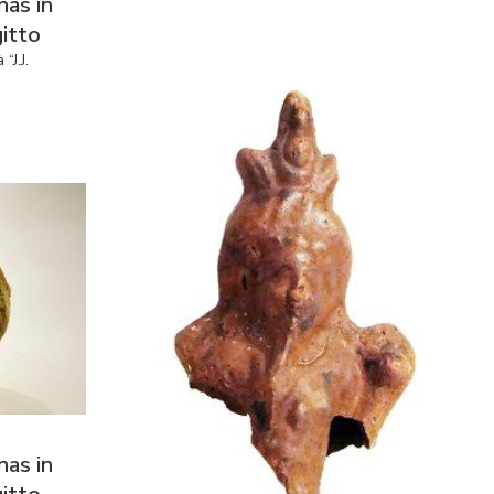
nas in
gitto
“J.J.
nas in