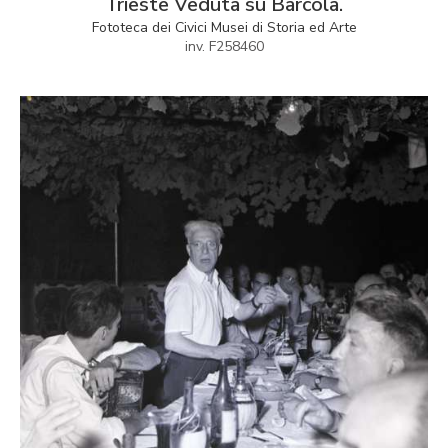
Trieste Veduta su Barcola.
Fototeca dei Civici Musei di Storia ed Arte
inv. F258460