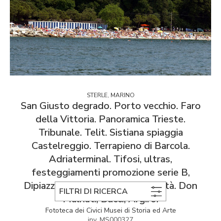
STERLE, MARINO
San Giusto degrado. Porto vecchio. Faro
della Vittoria. Panoramica Trieste.
Tribunale. Telit. Sistiana spiaggia
Castelreggio. Terrapieno di Barcola.
Adriaterminal. Tifosi, ultras,
festeggiamenti promozione serie B,
Dipiazza, Berti, Rossi, piazza Unità. Don
FILTRI DI RICERCA
Malnati, Bucci, Argirò.
Fototeca dei Civici Musei di Storia ed Arte
inv. MS000327