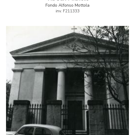
Fondo Alfonso Mottola
inv. F211333