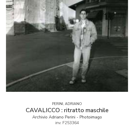
PERINI, ADRIANO
CAVALICCO : ritratto maschile
Archivio Adriano Perini - Photoimago
inv. F253364