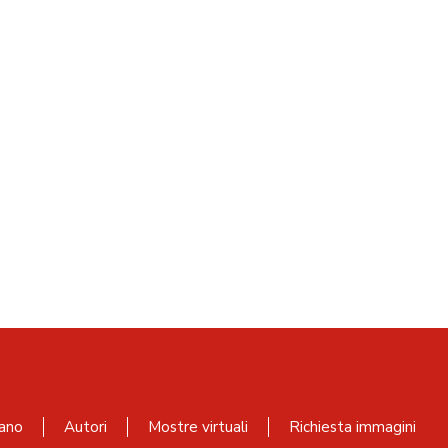
ano
Autori
Mostre virtuali
Richiesta immagini