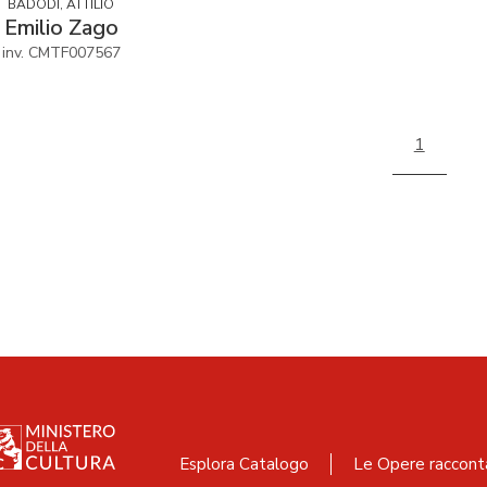
BADODI, ATTILIO
Emilio Zago
inv. CMTF007567
1
Esplora Catalogo
Le Opere raccont