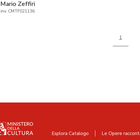
Mario Zeffiri
inv. CMTF021136
1
Esplora Catalogo
Le Opere raccont