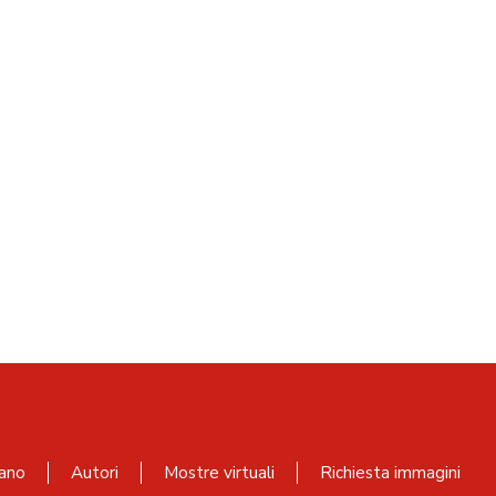
ano
Autori
Mostre virtuali
Richiesta immagini