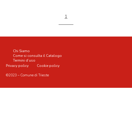
1
Chi Siamo
Come si consulta il Catalogo
Termini d’uso
Privacy policy
Cookie policy
©2023 – Comune di Trieste