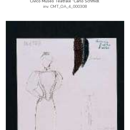
Civico Museo Teatrale “Carlo Schmidl”
inv. CMT_OA_4_000308