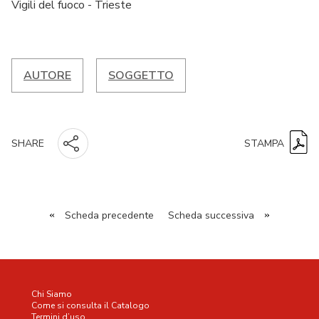
Vigili del fuoco - Trieste
AUTORE
SOGGETTO
STAMPA
SHARE
«
Scheda precedente
Scheda successiva
»
Chi Siamo
Come si consulta il Catalogo
Termini d’uso