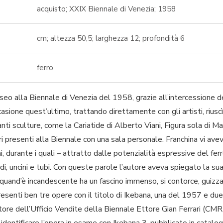
acquisto; XXIX Biennale di Venezia; 1958
cm; altezza 50,5; larghezza 12; profondità 6
ferro
seo alla Biennale di Venezia del 1958, grazie all’intercessione 
asione quest’ultimo, trattando direttamente con gli artisti, riusc
nti sculture, come la Cariatide di Alberto Viani, Figura sola di M
i presenti alla Biennale con una sala personale. Franchina vi ave
nni, durante i quali – attratto dalle potenzialità espressive del fer
i, uncini e tubi. Con queste parole l’autore aveva spiegato la sua
; quand’è incandescente ha un fascino immenso, si contorce, guizza,
senti ben tre opere con il titolo di Ikebana, una del 1957 e due 
ttore dell’Ufficio Vendite della Biennale Ettore Gian Ferrari (CMR
dentificare l’opera in esame con Ikebana 3, pubblicato in catalo