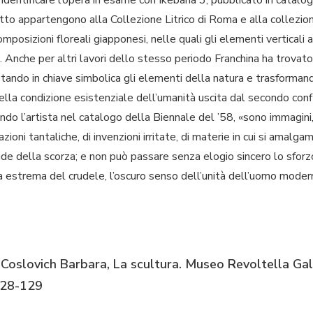
to appartengono alla Collezione Litrico di Roma e alla collezione 
omposizioni floreali giapponesi, nelle quali gli elementi verticali
lo. Anche per altri lavori dello stesso periodo Franchina ha trova
tando in chiave simbolica gli elementi della natura e trasformando
ella condizione esistenziale dell’umanità uscita dal secondo con
ndo l’artista nel catalogo della Biennale del ’58, «sono immagini,
lazioni tantaliche, di invenzioni irritate, di materie in cui si amalgama
 rude della scorza; e non può passare senza elogio sincero lo sfor
ia estrema del crudele, l’oscuro senso dell’unità dell’uomo modern
Coslovich Barbara, La scultura. Museo Revoltella Gal
128-129