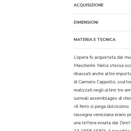
ACQUISIZIONE
DIMENSIONI
MATERIA E TECNICA
L’opera fu acquistata dal mu
Mascherini. Nella stessa occ
ribassati anche altre importa
di Carmelo Cappello, scultor
realizzati negli ultimi tre a
surreali assemblages di chiod
«Il ferro si piega dolcissimo
rassegna veneziana erano pre
una lettera inviata dal Dire
13.1958.4680), è possibile i