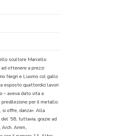
dello scultore Marcello
ì ad ottenere a prezzi
ario Negri e L’uomo col gallo
va esposto quattordici lavori
ro – aveva dato vita a
 predilezione per il metallo:
 si offre, danza». Alla
del ’58, tuttavia, grazie ad
, Arch. Amm.,
go con il numero 14. Altre