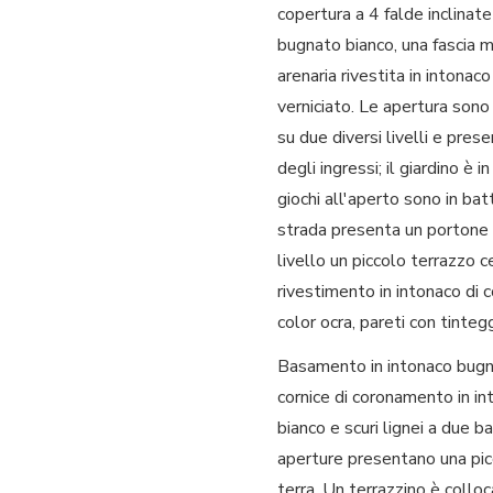
copertura a 4 falde inclinat
bugnato bianco, una fascia ma
arenaria rivestita in intonaco
verniciato. Le apertura sono 
su due diversi livelli e pr
degli ingressi; il giardino è
giochi all'aperto sono in bat
strada presenta un portone m
livello un piccolo terrazzo 
rivestimento in intonaco di c
color ocra, pareti con tinteg
Basamento in intonaco bugnat
cornice di coronamento in int
bianco e scuri lignei a due ba
aperture presentano una picco
terra. Un terrazzino è collo