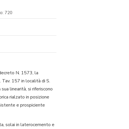
o: 720
decreto N. 1573, la
Tav. 157 in località di S.
ua linearità, si riferiscono
ica rialzato in posizione
sistente e prospiciente
ista, solai in laterocemento e