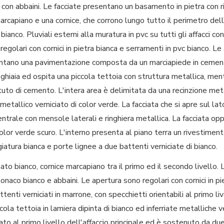
e con abbaini. Le facciate presentano un basamento in pietra con 
rcapiano e una cornice, che corrono lungo tutto il perimetro dell'e
 bianco. Pluviali esterni alla muratura in pvc su tutti gli affacci c
regolari con cornici in pietra bianca e serramenti in pvc bianco. L
esentano una pavimentazione composta da un marciapiede in cement
 in ghiaia ed ospita una piccola tettoia con struttura metallica, me
tuto di cemento. L'intera area è delimitata da una recinzione meta
etallico verniciato di color verde. La facciata che si apre sul la
centrale con mensole laterali e ringhiera metallica. La facciata o
olor verde scuro. L'interno presenta al piano terra un rivestiment
giatura bianca e porte lignee a due battenti verniciate di bianco.
o bianco, cornice marcapiano tra il primo ed il secondo livello.
onaco bianco e abbaini. Le apertura sono regolari con cornici in pi
ttenti verniciati in marrone, con specchietti orientabili al primo liv
la tettoia in lamiera dipinta di bianco ed inferriate metalliche ve
cato al primo livello dell'affaccio principale ed è sostenuto da du