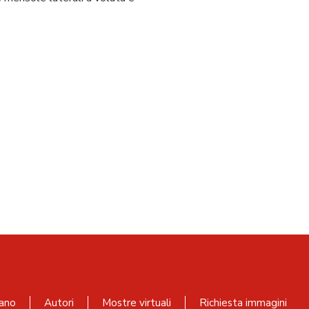
ano
Autori
Mostre virtuali
Richiesta immagini