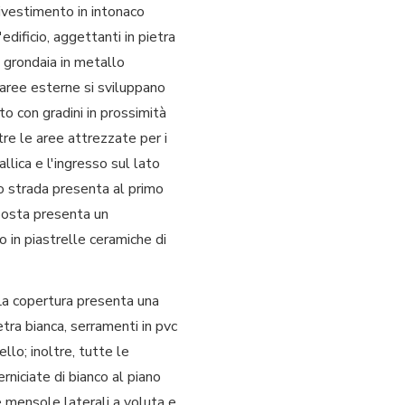
rivestimento in intonaco
dificio, aggettanti in pietra
on grondaia in metallo
e aree esterne si sviluppano
o con gradini in prossimità
ntre le aree attrezzate per i
llica e l'ingresso sul lato
to strada presenta al primo
pposta presenta un
o in piastrelle ceramiche di
 La copertura presenta una
etra bianca, serramenti in pvc
ello; inoltre, tutte le
rniciate di bianco al piano
e mensole laterali a voluta e