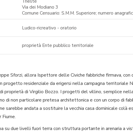
Trieste
Via dei Modiano 3
Comune Censuario: S.M.M. Superiore; numero anagrafic
Ludico-ricreativo - oratorio
proprietà Ente pubblico territoriale
pe Sforzi, allora Ispettore delle Civiche fabbriche firmava, con 
n progetto residenziale da erigersi nella campagna territoriale N. 
proprietà di Virgilio Bozzo. I progetti del villino, semplice nella s
 di non particolare pretesa architettonica e con un corpo di fabbr
ne sarebbe andata a sostituire la vecchia casa dominicale colà e
r Fiume.
pa su due livelli fuori terra con struttura portante in arenaria a v