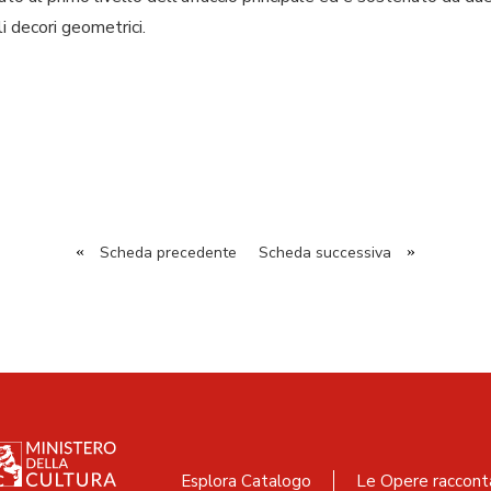
li decori geometrici.
«
Scheda precedente
Scheda successiva
»
Esplora Catalogo
Le Opere raccont