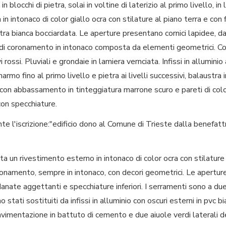
n blocchi di pietra, solai in voltine di laterizio al primo livello, in
 in intonaco di color giallo ocra con stilature al piano terra e con fin
tra bianca bocciardata. Le aperture presentano cornici lapidee, da
e di coronamento in intonaco composta da elementi geometrici. Co
 rossi. Pluviali e grondaie in lamiera vernciata. Infissi in allumini
armo fino al primo livello e pietra ai livelli successivi, balaustra 
 con abbassamento in tinteggiatura marrone scuro e pareti di colo
con specchiature.
nte l'iscrizione:"edificio dono al Comune di Trieste dalla benefat
a un rivestimento esterno in intonaco di color ocra con stilature al 
oronamento, sempre in intonaco, con decori geometrici. Le aperture
te aggettanti e specchiature inferiori. I serramenti sono a due 
 stati sostituiti da infissi in alluminio con oscuri esterni in pvc bi
pavimentazione in battuto di cemento e due aiuole verdi laterali d