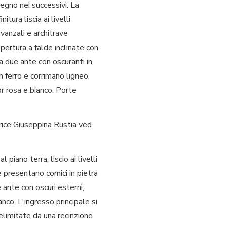
 legno nei successivi. La
itura liscia ai livelli
vanzali e architrave
pertura a falde inclinate con
o a due ante con oscuranti in
in ferro e corrimano ligneo.
r rosa e bianco. Porte
trice Giuseppina Rustia ved.
piano terra, liscio ai livelli
 presentano cornici in pietra
ante con oscuri esterni;
anco. L'ingresso principale si
elimitate da una recinzione