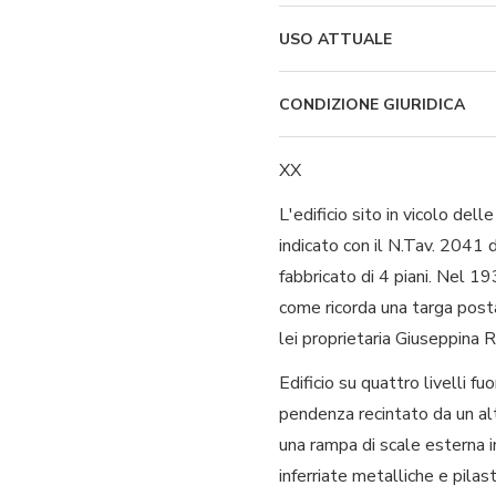
USO ATTUALE
CONDIZIONE GIURIDICA
XX
L'edificio sito in vicolo dell
indicato con il N.Tav. 2041 
fabbricato di 4 piani. Nel 1
come ricorda una targa posta
lei proprietaria Giuseppina 
Edificio su quattro livelli f
pendenza recintato da un alt
una rampa di scale esterna in
inferriate metalliche e pilast