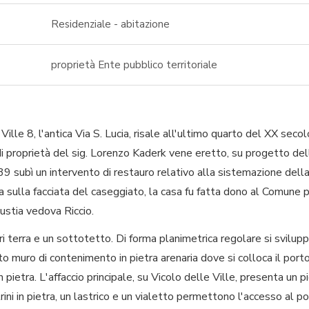
Residenziale - abitazione
proprietà Ente pubblico territoriale
e Ville 8, l'antica Via S. Lucia, risale all'ultimo quarto del XX sec
di proprietà del sig. Lorenzo Kaderk vene eretto, su progetto dell
939 subì un intervento di restauro relativo alla sistemazione della
 sulla facciata del caseggiato, la casa fu fatta dono al Comune 
Rustia vedova Riccio.
uori terra e un sottotetto. Di forma planimetrica regolare si svilup
o muro di contenimento in pietra arenaria dove si colloca il porto
 pietra. L'affaccio principale, su Vicolo delle Ville, presenta un p
rini in pietra, un lastrico e un vialetto permettono l'accesso al por