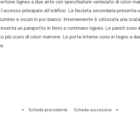
 portone ligneo a due ante con specchiature verniciato di color ma
e l'accesso principale all'edificio. La facciata secondaria presenta
alluminio e oscuri in pvc bianco. Internamente è collocata una sca
esenta un parapetto in ferro e corrimano ligneo. Le pareti sono i
più scuro di color marrone. Le porte interne sono in legno a du
e.
«
Scheda precedente
Scheda successiva
»